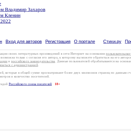
е
ом Владимир Захаров
ом Кленин
.2022
н
Вход для авторов
Регистрация
О портале
Стихи.ру
Пр
кации своих литературных произведений в сети Интернет на основании
пользовательско
возможна только с согласия его автора, к которому вы можете обратиться на его авторс
кации
и
российского законодательства
. Данные пользователей обрабатываются на основ
вязаться с администрацией
.
лей, которые в общей сумме просматривают более двух миллионов страниц по данным с
смотров и количество посетителей.
эгидой
Российского союза писателей
18+