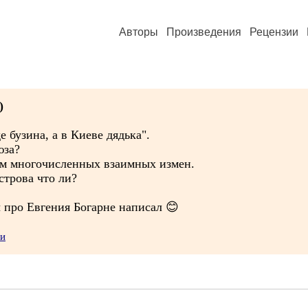
Авторы
Произведения
Рецензии
)
е бузина, а в Киеве дядька".
юза?
том многочисленных взаимных измен.
строва что ли?
 про Евгения Богарне написал 😊
ии