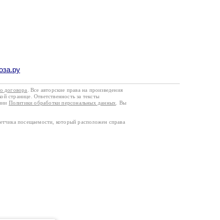
оза.ру
го договора
. Все авторские права на произведения
кой странице. Ответственность за тексты
ании
Политики обработки персональных данных
. Вы
четчика посещаемости, который расположен справа