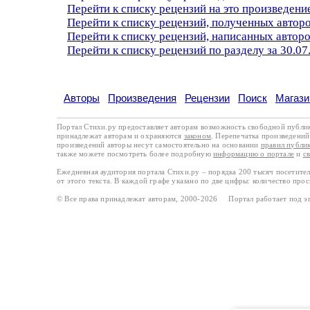
Перейти к списку рецензий на это произведени
Перейти к списку рецензий, полученных автор
Перейти к списку рецензий, написанных автор
Перейти к списку рецензий по разделу за 30.07
Авторы
Произведения
Рецензии
Поиск
Магази
Портал Стихи.ру предоставляет авторам возможность свободной публи
принадлежат авторам и охраняются
законом
. Перепечатка произведений 
произведений авторы несут самостоятельно на основании
правил публи
также можете посмотреть более подробную
информацию о портале
и
с
Ежедневная аудитория портала Стихи.ру – порядка 200 тысяч посетите
от этого текста. В каждой графе указано по две цифры: количество про
© Все права принадлежат авторам, 2000-2026 Портал работает под 