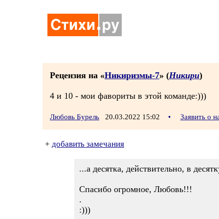
Рецензия на «
Никиризмы-7
» (
Никири
)
4 и 10 - мои фавориты в этой команде:)))
Любовь Бурель
20.03.2022 15:02
•
Заявить о 
+
добавить замечания
...а десятка, действительно, в десятку
Спасибо огромное, Любовь!!!
.
:)))