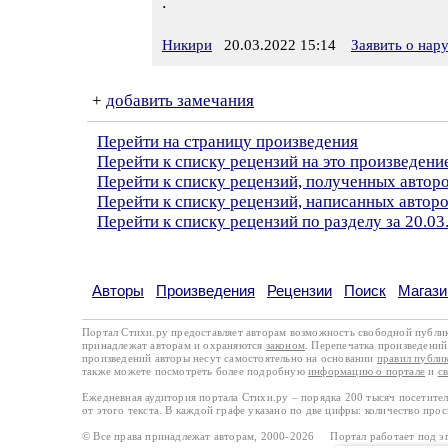
.
Никири
20.03.2022 15:14
Заявить о нар
+
добавить замечания
Перейти на страницу произведения
Перейти к списку рецензий на это произведени
Перейти к списку рецензий, полученных автор
Перейти к списку рецензий, написанных авто
Перейти к списку рецензий по разделу за 20.03
Авторы
Произведения
Рецензии
Поиск
Магази
Портал Стихи.ру предоставляет авторам возможность свободной публи
принадлежат авторам и охраняются
законом
. Перепечатка произведений 
произведений авторы несут самостоятельно на основании
правил публи
также можете посмотреть более подробную
информацию о портале
и
с
Ежедневная аудитория портала Стихи.ру – порядка 200 тысяч посетите
от этого текста. В каждой графе указано по две цифры: количество про
© Все права принадлежат авторам, 2000-2026 Портал работает под 