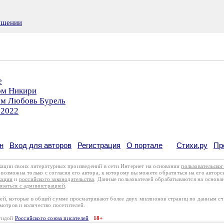
ушении
е
ом Никири
ром Любовь Бурель
.2022
н
Вход для авторов
Регистрация
О портале
Стихи.ру
Пр
кации своих литературных произведений в сети Интернет на основании
пользовательско
возможна только с согласия его автора, к которому вы можете обратиться на его авторс
кации
и
российского законодательства
. Данные пользователей обрабатываются на основ
вязаться с администрацией
.
лей, которые в общей сумме просматривают более двух миллионов страниц по данным с
смотров и количество посетителей.
эгидой
Российского союза писателей
18+