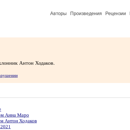
Авторы
Произведения
Рецензии
оклонник Антон Ходаков.
нарушении
е
ром Анна Маро
ом Антон Ходаков
.2021