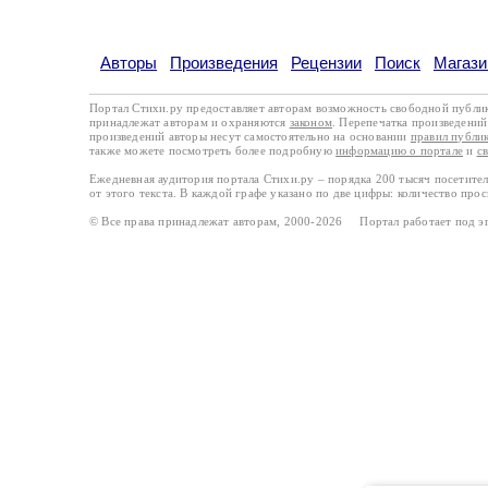
Авторы
Произведения
Рецензии
Поиск
Магази
Портал Стихи.ру предоставляет авторам возможность свободной публи
принадлежат авторам и охраняются
законом
. Перепечатка произведений 
произведений авторы несут самостоятельно на основании
правил публи
также можете посмотреть более подробную
информацию о портале
и
с
Ежедневная аудитория портала Стихи.ру – порядка 200 тысяч посетите
от этого текста. В каждой графе указано по две цифры: количество про
© Все права принадлежат авторам, 2000-2026 Портал работает под 