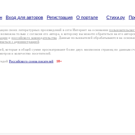
н
Вход для авторов
Регистрация
О портале
Стихи.ру
Пр
кации своих литературных произведений в сети Интернет на основании
пользовательско
возможна только с согласия его автора, к которому вы можете обратиться на его авторс
кации
и
российского законодательства
. Данные пользователей обрабатываются на основ
вязаться с администрацией
.
лей, которые в общей сумме просматривают более двух миллионов страниц по данным с
смотров и количество посетителей.
эгидой
Российского союза писателей
18+