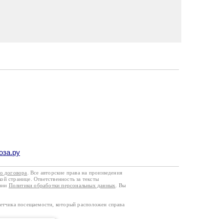
оза.ру
го договора
. Все авторские права на произведения
кой странице. Ответственность за тексты
ании
Политики обработки персональных данных
. Вы
четчика посещаемости, который расположен справа