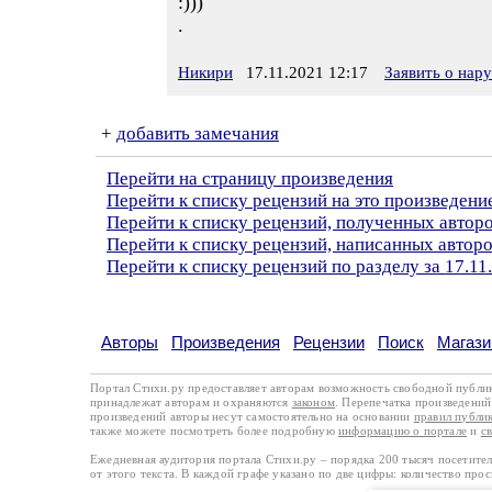
:)))
.
Никири
17.11.2021 12:17
Заявить о нар
+
добавить замечания
Перейти на страницу произведения
Перейти к списку рецензий на это произведени
Перейти к списку рецензий, полученных автор
Перейти к списку рецензий, написанных автор
Перейти к списку рецензий по разделу за 17.11
Авторы
Произведения
Рецензии
Поиск
Магази
Портал Стихи.ру предоставляет авторам возможность свободной публи
принадлежат авторам и охраняются
законом
. Перепечатка произведений 
произведений авторы несут самостоятельно на основании
правил публи
также можете посмотреть более подробную
информацию о портале
и
с
Ежедневная аудитория портала Стихи.ру – порядка 200 тысяч посетите
от этого текста. В каждой графе указано по две цифры: количество про