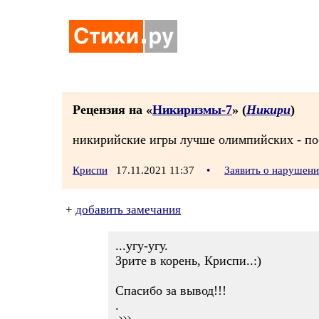
Рецензия на «
Никиризмы-7
» (
Никири
)
никирийские игры лучше олимпийских - поб
Криспи
17.11.2021 11:37
•
Заявить о нарушен
+
добавить замечания
...угу-угу.
Зрите в корень, Криспи..:)
Спасибо за вывод!!!
.