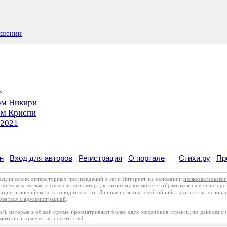
ушении
е
ом Никири
ом Криспи
.2021
н
Вход для авторов
Регистрация
О портале
Стихи.ру
Пр
кации своих литературных произведений в сети Интернет на основании
пользовательско
возможна только с согласия его автора, к которому вы можете обратиться на его авторс
кации
и
российского законодательства
. Данные пользователей обрабатываются на основ
вязаться с администрацией
.
лей, которые в общей сумме просматривают более двух миллионов страниц по данным с
смотров и количество посетителей.