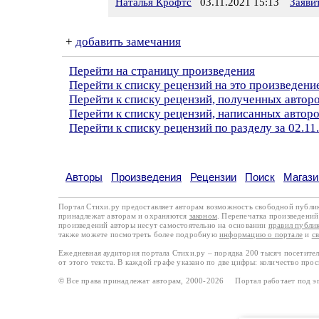
Наталья Крофтс
03.11.2021 15:13
Заяви
+
добавить замечания
Перейти на страницу произведения
Перейти к списку рецензий на это произведени
Перейти к списку рецензий, полученных автор
Перейти к списку рецензий, написанных авто
Перейти к списку рецензий по разделу за 02.11
Авторы
Произведения
Рецензии
Поиск
Магази
Портал Стихи.ру предоставляет авторам возможность свободной публи
принадлежат авторам и охраняются
законом
. Перепечатка произведений 
произведений авторы несут самостоятельно на основании
правил публи
также можете посмотреть более подробную
информацию о портале
и
с
Ежедневная аудитория портала Стихи.ру – порядка 200 тысяч посетите
от этого текста. В каждой графе указано по две цифры: количество про
© Все права принадлежат авторам, 2000-2026 Портал работает под 