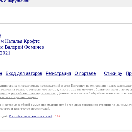
ть о нарушении
е
ом Наталья Крофтс
ром Валерий Фомичев
.2021
н
Вход для авторов
Регистрация
О портале
Стихи.ру
Пр
кации своих литературных произведений в сети Интернет на основании
пользовательско
возможна только с согласия его автора, к которому вы можете обратиться на его авторс
кации
и
российского законодательства
. Данные пользователей обрабатываются на основ
вязаться с администрацией
.
лей, которые в общей сумме просматривают более двух миллионов страниц по данным с
смотров и количество посетителей.
эгидой
Российского союза писателей
18+