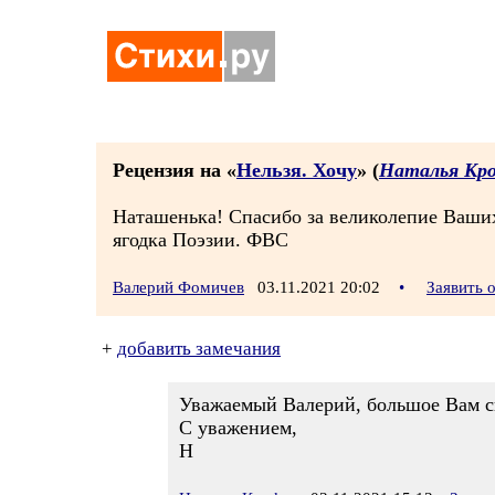
Рецензия на «
Нельзя. Хочу
» (
Наталья Кр
Наташенька! Спасибо за великолепие Ваших 
ягодка Поэзии. ФВС
Валерий Фомичев
03.11.2021 20:02
•
Заявить 
+
добавить замечания
Уважаемый Валерий, большое Вам сп
С уважением,
Н