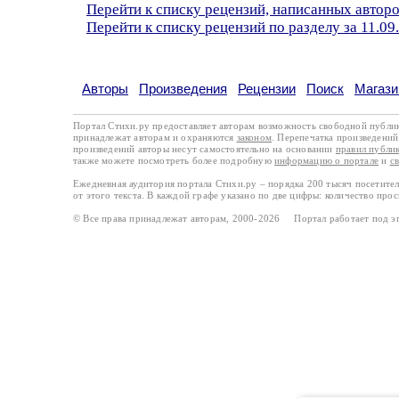
Перейти к списку рецензий, написанных автор
Перейти к списку рецензий по разделу за 11.09
Авторы
Произведения
Рецензии
Поиск
Магази
Портал Стихи.ру предоставляет авторам возможность свободной публи
принадлежат авторам и охраняются
законом
. Перепечатка произведений 
произведений авторы несут самостоятельно на основании
правил публи
также можете посмотреть более подробную
информацию о портале
и
с
Ежедневная аудитория портала Стихи.ру – порядка 200 тысяч посетите
от этого текста. В каждой графе указано по две цифры: количество про
© Все права принадлежат авторам, 2000-2026 Портал работает под 