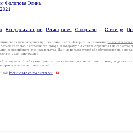
ом Филипова Элина
.2021
н
Вход для авторов
Регистрация
О портале
Стихи.ру
Пр
кации своих литературных произведений в сети Интернет на основании
пользовательско
возможна только с согласия его автора, к которому вы можете обратиться на его авторс
кации
и
российского законодательства
. Данные пользователей обрабатываются на основ
вязаться с администрацией
.
лей, которые в общей сумме просматривают более двух миллионов страниц по данным с
смотров и количество посетителей.
эгидой
Российского союза писателей
18+