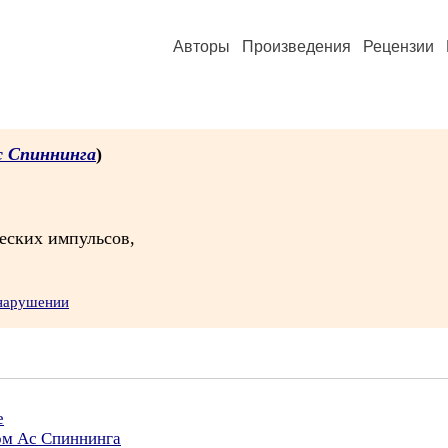
Авторы
Произведения
Рецензии
с Спиннинга
)
еских импульсов,
 нарушении
е
ом Ас Спиннинга