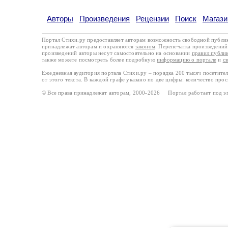
Авторы
Произведения
Рецензии
Поиск
Магази
Портал Стихи.ру предоставляет авторам возможность свободной публи
принадлежат авторам и охраняются
законом
. Перепечатка произведений 
произведений авторы несут самостоятельно на основании
правил публи
также можете посмотреть более подробную
информацию о портале
и
с
Ежедневная аудитория портала Стихи.ру – порядка 200 тысяч посетите
от этого текста. В каждой графе указано по две цифры: количество про
© Все права принадлежат авторам, 2000-2026 Портал работает под 