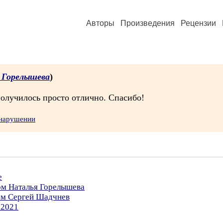
Авторы
Произведения
Рецензии
 Горелышева
)
получилось просто отлично. Спасибо!
 нарушении
е
ом Наталья Горелышева
ром Сергей Шадчнев
.2021