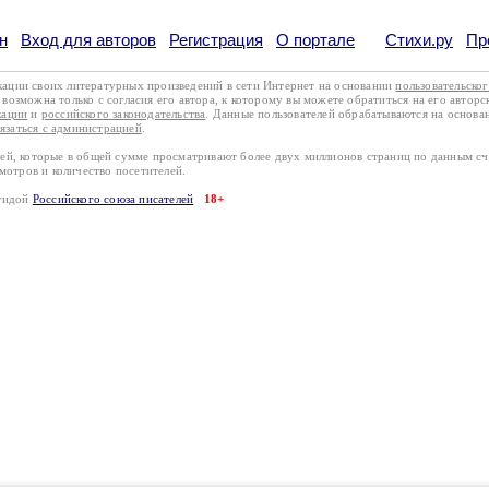
н
Вход для авторов
Регистрация
О портале
Стихи.ру
Пр
кации своих литературных произведений в сети Интернет на основании
пользовательско
возможна только с согласия его автора, к которому вы можете обратиться на его авторс
кации
и
российского законодательства
. Данные пользователей обрабатываются на основ
вязаться с администрацией
.
лей, которые в общей сумме просматривают более двух миллионов страниц по данным с
смотров и количество посетителей.
эгидой
Российского союза писателей
18+