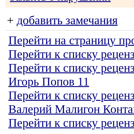
+
добавить замечания
Перейти на страницу пр
Перейти к списку реценз
Перейти к списку рецен
Игорь Попов 11
Перейти к списку рецен
Валерий Малигон Конта
Перейти к списку реценз