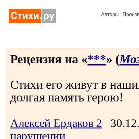
Авторы
Произ
Рецензия на «
***
» (
Моз
Стихи его живут в наши
долгая память герою!
Алексей Ердаков 2
30.12
нарушении