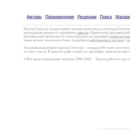
Авторы
Произведения
Рецензии
Поиск
Магази
Портал Стихи.ру предоставляет авторам возможность свободной публи
принадлежат авторам и охраняются
законом
. Перепечатка произведений 
произведений авторы несут самостоятельно на основании
правил публи
также можете посмотреть более подробную
информацию о портале
и
с
Ежедневная аудитория портала Стихи.ру – порядка 200 тысяч посетите
от этого текста. В каждой графе указано по две цифры: количество про
© Все права принадлежат авторам, 2000-2026 Портал работает под 