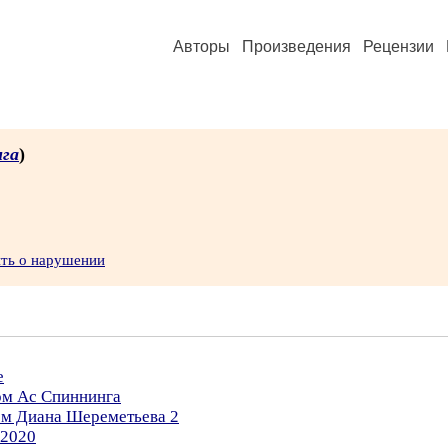
Авторы
Произведения
Рецензии
нга
)
ить о нарушении
е
ом Ас Спиннинга
ом Диана Шереметьева 2
.2020