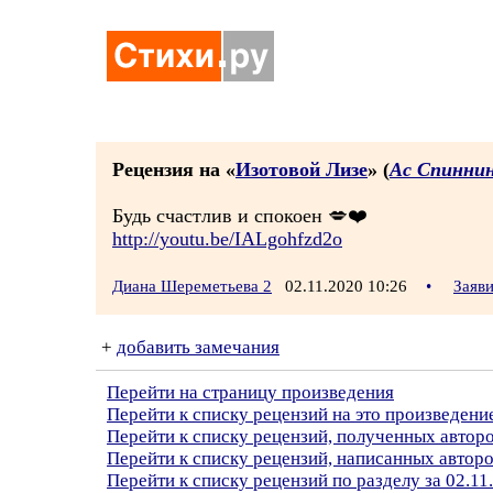
Рецензия на «
Изотовой Лизе
» (
Ас Спинни
Будь счастлив и спокоен 💋❤️
http://youtu.be/IALgohfzd2o
Диана Шереметьева 2
02.11.2020 10:26
•
Заяв
+
добавить замечания
Перейти на страницу произведения
Перейти к списку рецензий на это произведени
Перейти к списку рецензий, полученных автор
Перейти к списку рецензий, написанных автор
Перейти к списку рецензий по разделу за 02.11