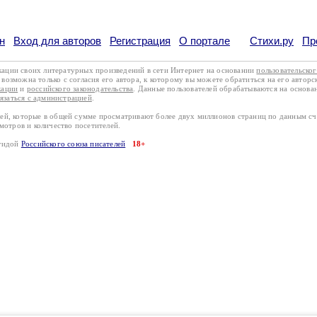
н
Вход для авторов
Регистрация
О портале
Стихи.ру
Пр
кации своих литературных произведений в сети Интернет на основании
пользовательско
возможна только с согласия его автора, к которому вы можете обратиться на его авторс
кации
и
российского законодательства
. Данные пользователей обрабатываются на основ
вязаться с администрацией
.
лей, которые в общей сумме просматривают более двух миллионов страниц по данным с
смотров и количество посетителей.
эгидой
Российского союза писателей
18+