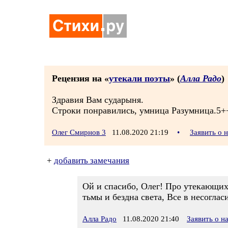
Рецензия на «
утекали поэты
» (
Алла Радо
)
Здравия Вам сударыня.
Строки понравились, умница Разумница.5+
Олег Смирнов 3
11.08.2020 21:19
•
Заявить о 
+
добавить замечания
Ой и спасибо, Олег! Про утекающих 
тьмы и бездна света, Все в несоглас
Алла Радо
11.08.2020 21:40
Заявить о 