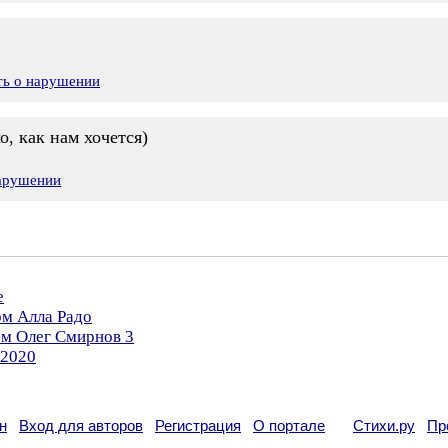
ть о нарушении
о, как нам хочется)
нарушении
е
ом Алла Радо
ом Олег Смирнов 3
.2020
н
Вход для авторов
Регистрация
О портале
Стихи.ру
Пр