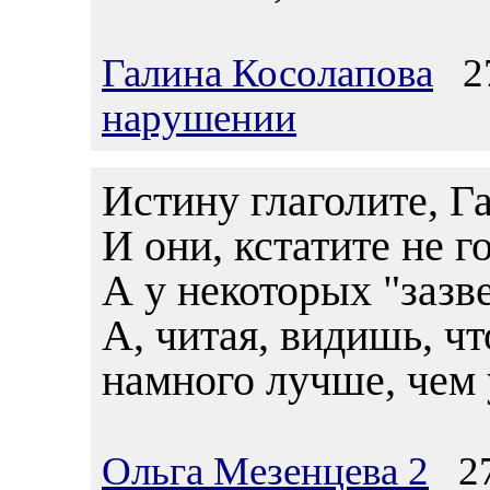
Галина Косолапова
27
нарушении
Истину глаголите, Г
И они, кстатите не г
А у некоторых "зазв
А, читая, видишь, ч
намного лучше, чем 
Ольга Мезенцева 2
27.