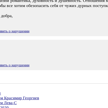
жизни романтика, духовность и душевность. Отношения
ы все хотим обезопасить себя от чужих дурных поступко
 добра,
явить о нарушении
явить о нарушении
е
ом Красимир Георгиев
ом Лева-С
.2020