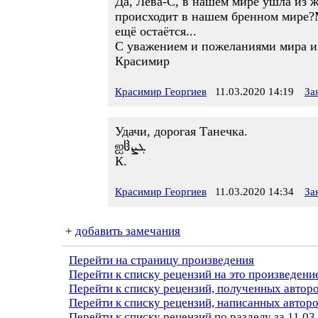
Да, Лева-С, в нашем мире ушла из 
происходит в нашем бренном мире?М
ещё остаётся...
С уважением и пожеланиями мира и
Красимир
Красимир Георгиев
11.03.2020 14:19
За
Удачи, дорогая Танечка.
ஐჱܓܨ
К.
Красимир Георгиев
11.03.2020 14:34
За
+
добавить замечания
Перейти на страницу произведения
Перейти к списку рецензий на это произведени
Перейти к списку рецензий, полученных автор
Перейти к списку рецензий, написанных автор
Перейти к списку рецензий по разделу за 11.03