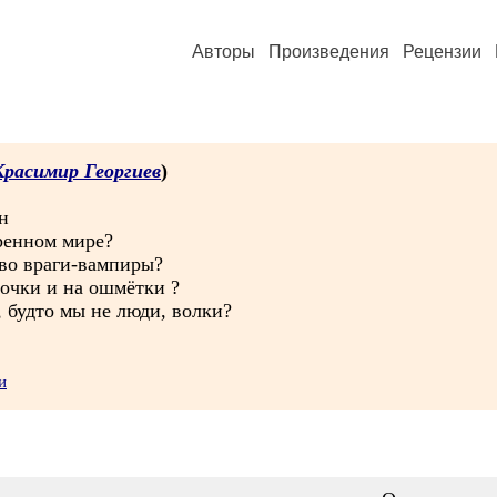
Авторы
Произведения
Рецензии
Красимир Георгиев
)
н
ренном мире?
 во враги-вампиры?
лочки и на ошмётки ?
, будто мы не люди, волки?
и