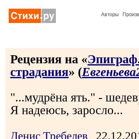
Авторы
Произ
Рецензия на «
Эпиграф.
страдания
» (
Евгеньева
"...мудрёна ять." - шеде
Я надеюсь, заросло...
Денис Требелев
22.12.20