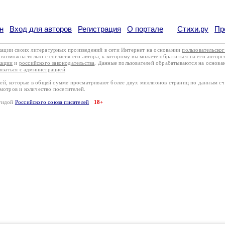
н
Вход для авторов
Регистрация
О портале
Стихи.ру
Пр
кации своих литературных произведений в сети Интернет на основании
пользовательско
возможна только с согласия его автора, к которому вы можете обратиться на его авторс
кации
и
российского законодательства
. Данные пользователей обрабатываются на основ
вязаться с администрацией
.
лей, которые в общей сумме просматривают более двух миллионов страниц по данным с
смотров и количество посетителей.
эгидой
Российского союза писателей
18+