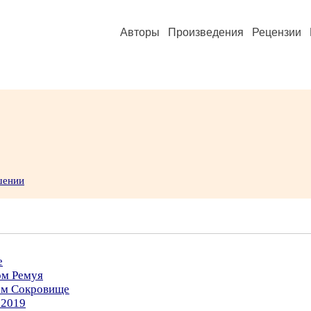
Авторы
Произведения
Рецензии
шении
е
ом Ремуя
ром Сокровище
.2019