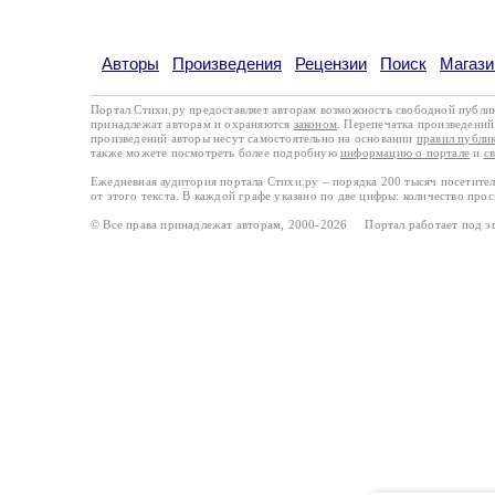
Авторы
Произведения
Рецензии
Поиск
Магази
Портал Стихи.ру предоставляет авторам возможность свободной публи
принадлежат авторам и охраняются
законом
. Перепечатка произведений 
произведений авторы несут самостоятельно на основании
правил публи
также можете посмотреть более подробную
информацию о портале
и
с
Ежедневная аудитория портала Стихи.ру – порядка 200 тысяч посетите
от этого текста. В каждой графе указано по две цифры: количество про
© Все права принадлежат авторам, 2000-2026 Портал работает под 