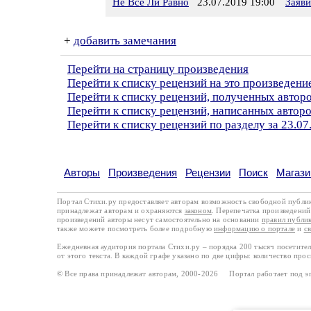
Не Все Ли Равно
23.07.2019 19:00
Заяв
+
добавить замечания
Перейти на страницу произведения
Перейти к списку рецензий на это произведени
Перейти к списку рецензий, полученных автор
Перейти к списку рецензий, написанных автор
Перейти к списку рецензий по разделу за 23.07
Авторы
Произведения
Рецензии
Поиск
Магази
Портал Стихи.ру предоставляет авторам возможность свободной публи
принадлежат авторам и охраняются
законом
. Перепечатка произведений 
произведений авторы несут самостоятельно на основании
правил публи
также можете посмотреть более подробную
информацию о портале
и
с
Ежедневная аудитория портала Стихи.ру – порядка 200 тысяч посетите
от этого текста. В каждой графе указано по две цифры: количество про
© Все права принадлежат авторам, 2000-2026 Портал работает под 