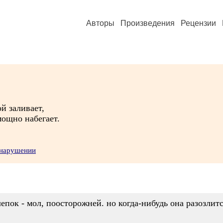
Авторы
Произведения
Рецензии
ой заливает,
мощно набегает.
 нарушении
лепок - мол, поосторожней. но когда-нибудь она разозлится