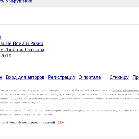
ить о нарушении
е
ом Не Все Ли Равно
ом Любовь Глазкова
.2019
н
Вход для авторов
Регистрация
О портале
Стихи.ру
Пр
кации своих литературных произведений в сети Интернет на основании
пользовательско
возможна только с согласия его автора, к которому вы можете обратиться на его авторс
кации
и
российского законодательства
. Данные пользователей обрабатываются на основ
вязаться с администрацией
.
лей, которые в общей сумме просматривают более двух миллионов страниц по данным с
смотров и количество посетителей.
эгидой
Российского союза писателей
18+