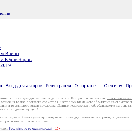
шении
е
ом Вийон
ром Юрий Заров
.2019
н
Вход для авторов
Регистрация
О портале
Стихи.ру
Пр
кации своих литературных произведений в сети Интернет на основании
пользовательско
возможна только с согласия его автора, к которому вы можете обратиться на его авторс
кации
и
российского законодательства
. Данные пользователей обрабатываются на основ
вязаться с администрацией
.
лей, которые в общей сумме просматривают более двух миллионов страниц по данным с
смотров и количество посетителей.
эгидой
Российского союза писателей
18+