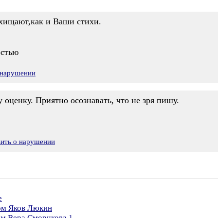
хищают,как и Ваши стихи.
остью
 нарушении
 оценку. Приятно осознавать, что не зря пишу.
вить о нарушении
е
ром Яков Люкин
ом Вера Сморчкова 1