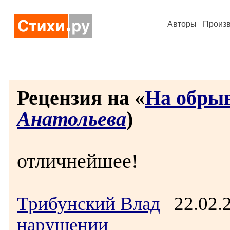
Авторы
Произ
Рецензия на «
На обры
Анатольева
)
отличнейшее!
Трибунский Влад
22.02.
нарушении