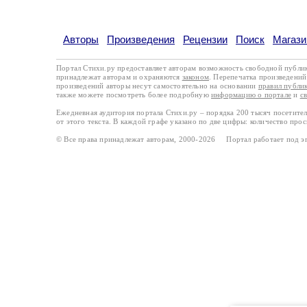
Авторы
Произведения
Рецензии
Поиск
Магази
Портал Стихи.ру предоставляет авторам возможность свободной публи
принадлежат авторам и охраняются
законом
. Перепечатка произведений 
произведений авторы несут самостоятельно на основании
правил публи
также можете посмотреть более подробную
информацию о портале
и
с
Ежедневная аудитория портала Стихи.ру – порядка 200 тысяч посетите
от этого текста. В каждой графе указано по две цифры: количество про
© Все права принадлежат авторам, 2000-2026 Портал работает под 