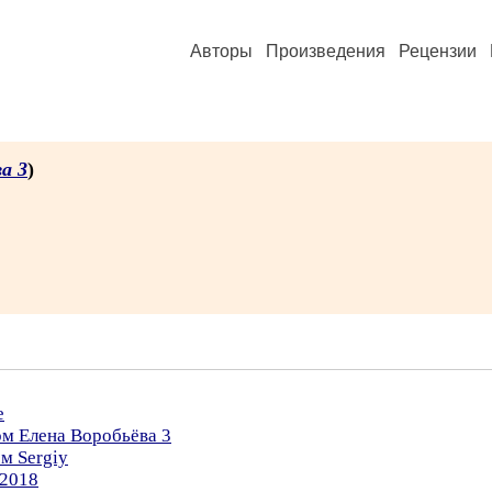
Авторы
Произведения
Рецензии
а 3
)
е
ом Елена Воробьёва 3
м Sergiy
.2018