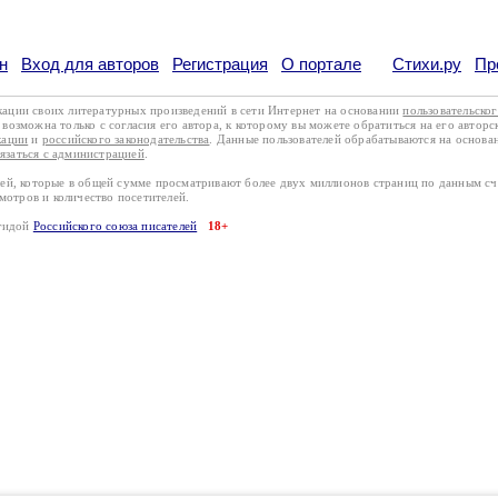
н
Вход для авторов
Регистрация
О портале
Стихи.ру
Пр
кации своих литературных произведений в сети Интернет на основании
пользовательско
возможна только с согласия его автора, к которому вы можете обратиться на его авторс
кации
и
российского законодательства
. Данные пользователей обрабатываются на основ
вязаться с администрацией
.
лей, которые в общей сумме просматривают более двух миллионов страниц по данным с
смотров и количество посетителей.
эгидой
Российского союза писателей
18+