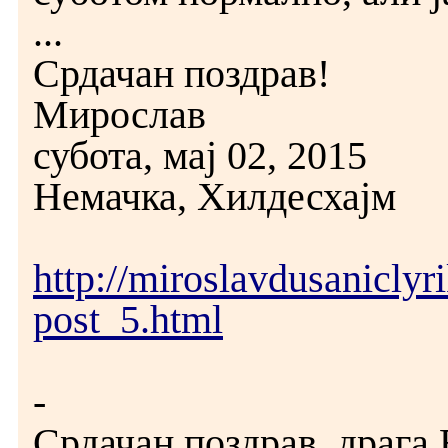
...
Срдачан поздрав!
Мирослав
субота, мај 02, 2015
Немачка, Хилдесхајм
http://miroslavdusanicly
post_5.html
-
Срдачан поздрав, драга