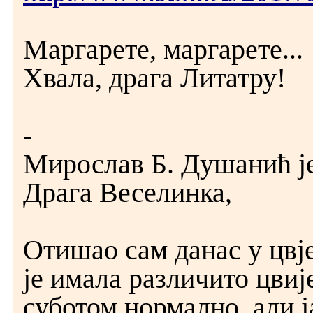
Маргарете, маргарете...
Хвала, драга Литатру!
-
Мирослав Б. Душанић је 
Драга Веселинка,
Отишао сам данас у цвј
је имала различито цвије
суботом нормално, али ј