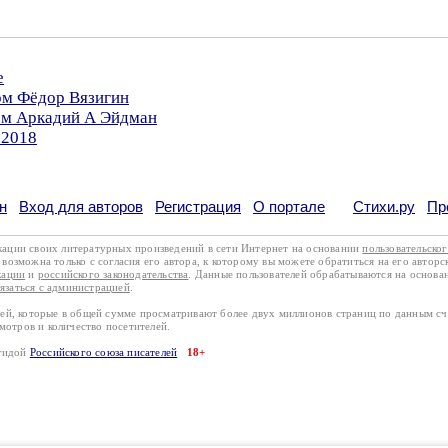
е
ом Фёдор Вязигин
ром Аркадий А Эйдман
.2018
н
Вход для авторов
Регистрация
О портале
Стихи.ру
Пр
кации своих литературных произведений в сети Интернет на основании
пользовательско
возможна только с согласия его автора, к которому вы можете обратиться на его авторс
кации
и
российского законодательства
. Данные пользователей обрабатываются на основ
вязаться с администрацией
.
лей, которые в общей сумме просматривают более двух миллионов страниц по данным с
смотров и количество посетителей.
эгидой
Российского союза писателей
18+