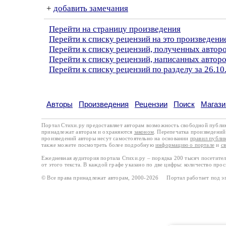
+
добавить замечания
Перейти на страницу произведения
Перейти к списку рецензий на это произведени
Перейти к списку рецензий, полученных автор
Перейти к списку рецензий, написанных авто
Перейти к списку рецензий по разделу за 26.10
Авторы
Произведения
Рецензии
Поиск
Магази
Портал Стихи.ру предоставляет авторам возможность свободной публи
принадлежат авторам и охраняются
законом
. Перепечатка произведений 
произведений авторы несут самостоятельно на основании
правил публи
также можете посмотреть более подробную
информацию о портале
и
с
Ежедневная аудитория портала Стихи.ру – порядка 200 тысяч посетите
от этого текста. В каждой графе указано по две цифры: количество про
© Все права принадлежат авторам, 2000-2026 Портал работает под 