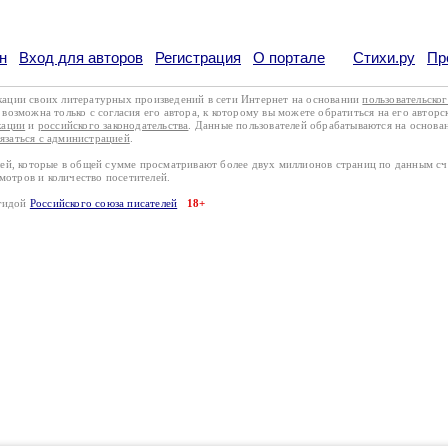
н
Вход для авторов
Регистрация
О портале
Стихи.ру
Пр
кации своих литературных произведений в сети Интернет на основании
пользовательско
возможна только с согласия его автора, к которому вы можете обратиться на его авторс
кации
и
российского законодательства
. Данные пользователей обрабатываются на основ
вязаться с администрацией
.
лей, которые в общей сумме просматривают более двух миллионов страниц по данным с
смотров и количество посетителей.
эгидой
Российского союза писателей
18+