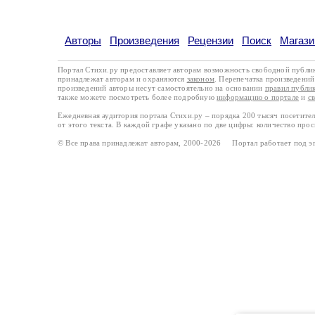
Авторы
Произведения
Рецензии
Поиск
Магази
Портал Стихи.ру предоставляет авторам возможность свободной публи
принадлежат авторам и охраняются
законом
. Перепечатка произведений 
произведений авторы несут самостоятельно на основании
правил публи
также можете посмотреть более подробную
информацию о портале
и
с
Ежедневная аудитория портала Стихи.ру – порядка 200 тысяч посетите
от этого текста. В каждой графе указано по две цифры: количество про
© Все права принадлежат авторам, 2000-2026 Портал работает под 