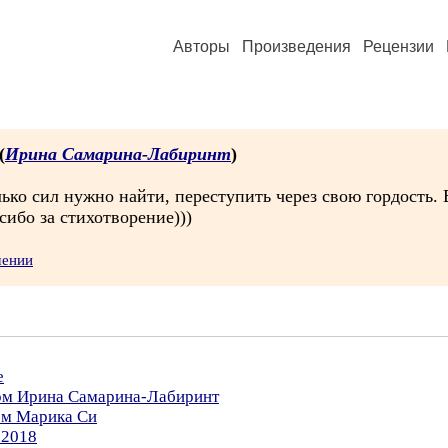
Авторы
Произведения
Рецензии
(
Ирина Самарина-Лабиринт
)
олько сил нужно найти, переступить через свою гордость
сибо за стихотворение)))
шении
е
ром Ирина Самарина-Лабиринт
ом Марика Си
.2018