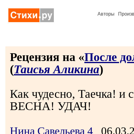
Авторы
Произ
Рецензия на «
После до
(
Таисья Аликина
)
Как чудесно, Таечка! и
ВЕСНА! УДАЧ!
Нина Савельева 4
06.03.