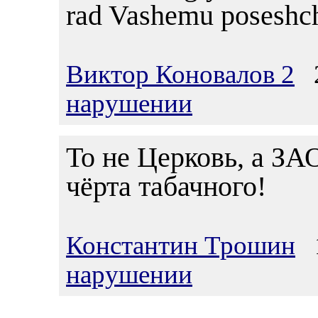
rad Vashemu poseshch
Виктор Коновалов 2
2
нарушении
То не Церковь, а ЗА
чёрта табачного!
Константин Трошин
1
нарушении