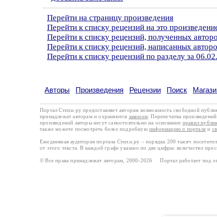
Перейти на страницу произведения
Перейти к списку рецензий на это произведени
Перейти к списку рецензий, полученных авто
Перейти к списку рецензий, написанных авто
Перейти к списку рецензий по разделу за 06.02
Авторы
Произведения
Рецензии
Поиск
Магази
Портал Стихи.ру предоставляет авторам возможность свободной публи
принадлежат авторам и охраняются
законом
. Перепечатка произведений 
произведений авторы несут самостоятельно на основании
правил публи
также можете посмотреть более подробную
информацию о портале
и
с
Ежедневная аудитория портала Стихи.ру – порядка 200 тысяч посетите
от этого текста. В каждой графе указано по две цифры: количество про
© Все права принадлежат авторам, 2000-2026 Портал работает под 