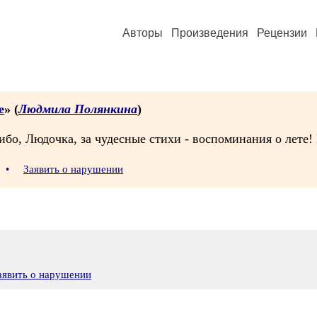
Авторы
Произведения
Рецензии
е
» (
Людмила Полянкина
)
бо, Людочка, за чудесные стихи - воспоминания о лете! 
7
•
Заявить о нарушении
аявить о нарушении