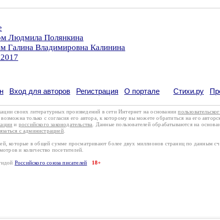
е
ром Людмила Полянкина
ром Галина Владимировна Калинина
.2017
н
Вход для авторов
Регистрация
О портале
Стихи.ру
Пр
кации своих литературных произведений в сети Интернет на основании
пользовательско
возможна только с согласия его автора, к которому вы можете обратиться на его авторс
кации
и
российского законодательства
. Данные пользователей обрабатываются на основ
вязаться с администрацией
.
лей, которые в общей сумме просматривают более двух миллионов страниц по данным с
смотров и количество посетителей.
эгидой
Российского союза писателей
18+