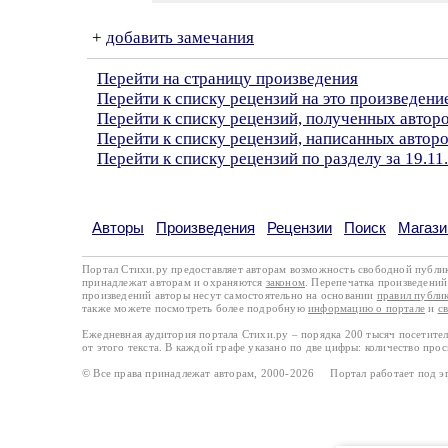
+
добавить замечания
Перейти на страницу произведения
Перейти к списку рецензий на это произведени
Перейти к списку рецензий, полученных авто
Перейти к списку рецензий, написанных авто
Перейти к списку рецензий по разделу за 19.11
Авторы
Произведения
Рецензии
Поиск
Магази
Портал Стихи.ру предоставляет авторам возможность свободной публи
принадлежат авторам и охраняются
законом
. Перепечатка произведений 
произведений авторы несут самостоятельно на основании
правил публи
также можете посмотреть более подробную
информацию о портале
и
с
Ежедневная аудитория портала Стихи.ру – порядка 200 тысяч посетите
от этого текста. В каждой графе указано по две цифры: количество про
© Все права принадлежат авторам, 2000-2026 Портал работает под 