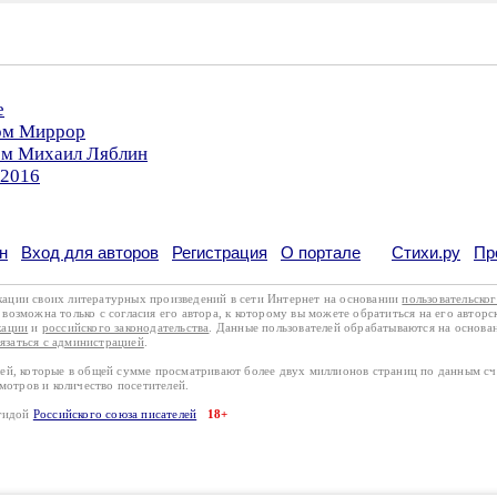
е
ром Миррор
ром Михаил Ляблин
.2016
н
Вход для авторов
Регистрация
О портале
Стихи.ру
Пр
кации своих литературных произведений в сети Интернет на основании
пользовательско
возможна только с согласия его автора, к которому вы можете обратиться на его авторс
кации
и
российского законодательства
. Данные пользователей обрабатываются на основ
вязаться с администрацией
.
лей, которые в общей сумме просматривают более двух миллионов страниц по данным с
смотров и количество посетителей.
эгидой
Российского союза писателей
18+