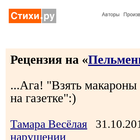
Авторы
Произ
Рецензия на «
Пельмени
...Ага! "Взять макарон
на газетке":)
Тамара Весёлая
31.10.20
нарушении