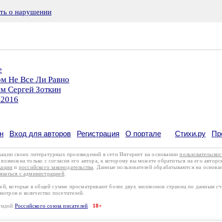
ить о нарушении
е
ом Не Все Ли Равно
ом Сергей Зоткин
.2016
н
Вход для авторов
Регистрация
О портале
Стихи.ру
Пр
кации своих литературных произведений в сети Интернет на основании
пользовательско
возможна только с согласия его автора, к которому вы можете обратиться на его авторс
кации
и
российского законодательства
. Данные пользователей обрабатываются на основ
вязаться с администрацией
.
лей, которые в общей сумме просматривают более двух миллионов страниц по данным с
смотров и количество посетителей.
эгидой
Российского союза писателей
18+