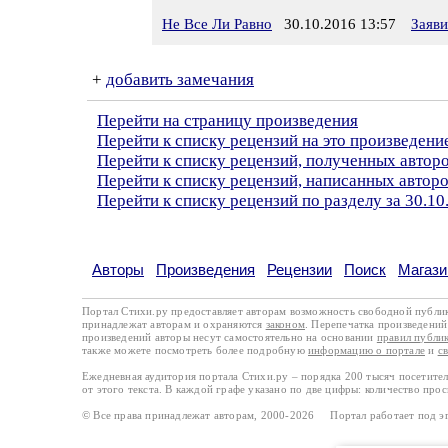
Не Все Ли Равно
30.10.2016 13:57
Заяв
+
добавить замечания
Перейти на страницу произведения
Перейти к списку рецензий на это произведени
Перейти к списку рецензий, полученных автор
Перейти к списку рецензий, написанных автор
Перейти к списку рецензий по разделу за 30.10
Авторы
Произведения
Рецензии
Поиск
Магази
Портал Стихи.ру предоставляет авторам возможность свободной публи
принадлежат авторам и охраняются
законом
. Перепечатка произведений 
произведений авторы несут самостоятельно на основании
правил публи
также можете посмотреть более подробную
информацию о портале
и
с
Ежедневная аудитория портала Стихи.ру – порядка 200 тысяч посетите
от этого текста. В каждой графе указано по две цифры: количество про
© Все права принадлежат авторам, 2000-2026 Портал работает под 