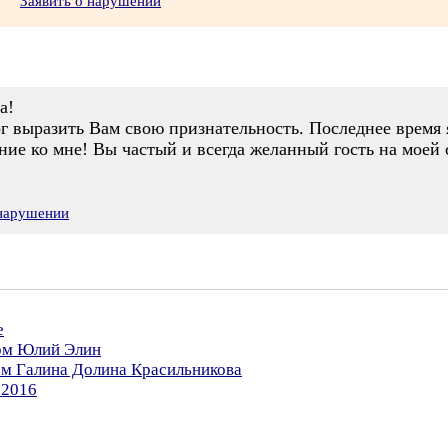
Заявить о нарушении
а!
ог выразить Вам свою признательность. Последнее время
ие ко мне! Вы частый и всегда желанный гость на моей 
 нарушении
е
ром Юлий Элин
ом Галина Долина Красильникова
.2016