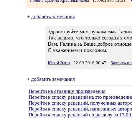
Галина Долина Красильникова
17.09.2016 12:01
•
+
добавить замечания
Здравствуйте многоуважаемая Галин
Так вышло, что только сегодня я см
Вам, Галина за Ваше доброе отношен
С уважением и поклоном.
Юлий Элин
22.09.2016 00:47
Заявить о
+
добавить замечания
Перейти на страницу произведения
Перейти к списку рецензий на это произведени
Перейти к списку рецензий, полученных авто
Перейти к списку рецензий, написанных автор
Перейти к списку рецензий по разделу за 17.09