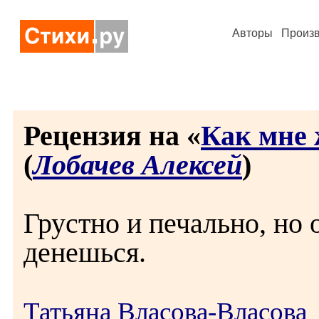
Авторы
Произ
Рецензия на «
Как мне ж
(
Лобачев Алексей
)
Грустно и печально, но 
денешься.
Татьяна Власова-Власова