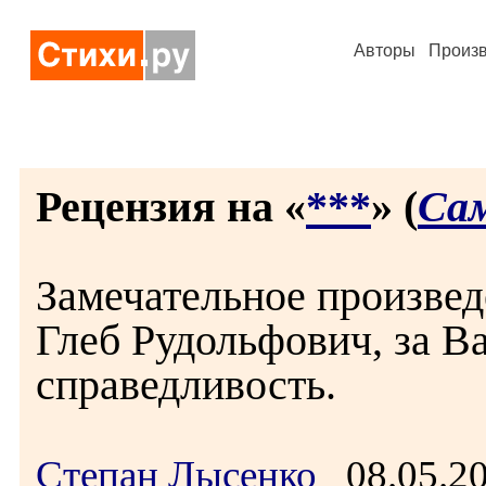
Авторы
Произ
Рецензия на «
***
» (
Сам
Замечательное произвед
Глеб Рудольфович, за В
справедливость.
Степан Лысенко
08.05.2