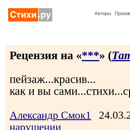
Авторы
Произ
Рецензия на «
***
» (
Та
пейзаж...красив...
как и вы сами...стихи...
Александр Смок1
24.03.
нарушении