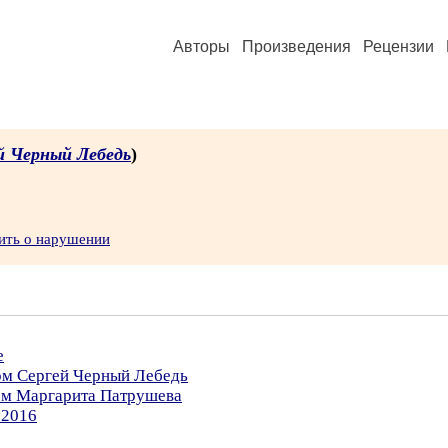
Авторы
Произведения
Рецензии
й Черный Лебедь
)
ить о нарушении
е
ром Сергей Черный Лебедь
ром Маргарита Патрушева
.2016