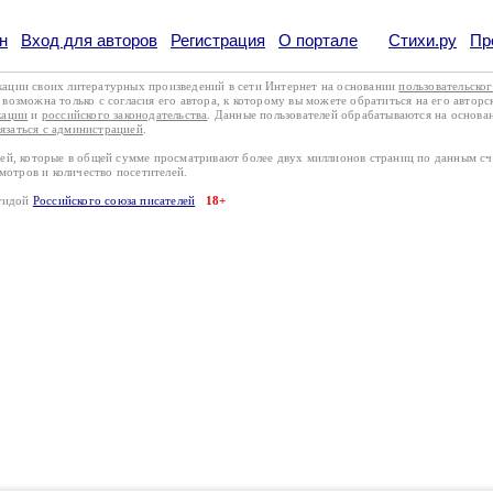
н
Вход для авторов
Регистрация
О портале
Стихи.ру
Пр
кации своих литературных произведений в сети Интернет на основании
пользовательско
возможна только с согласия его автора, к которому вы можете обратиться на его авторс
кации
и
российского законодательства
. Данные пользователей обрабатываются на основ
вязаться с администрацией
.
лей, которые в общей сумме просматривают более двух миллионов страниц по данным с
смотров и количество посетителей.
эгидой
Российского союза писателей
18+