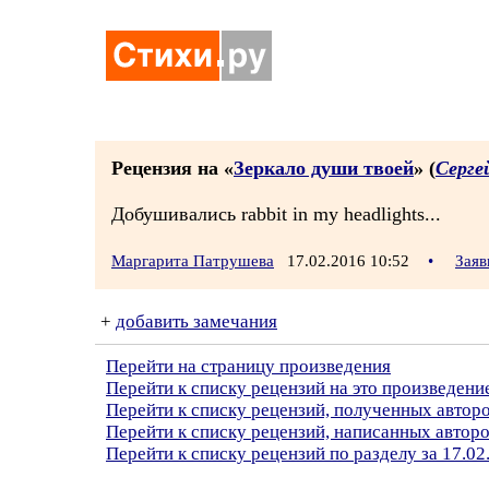
Рецензия на «
Зеркало души твоей
» (
Серге
Добушивались rabbit in my headlights...
Маргарита Патрушева
17.02.2016 10:52
•
Заяв
+
добавить замечания
Перейти на страницу произведения
Перейти к списку рецензий на это произведени
Перейти к списку рецензий, полученных авто
Перейти к списку рецензий, написанных авто
Перейти к списку рецензий по разделу за 17.02