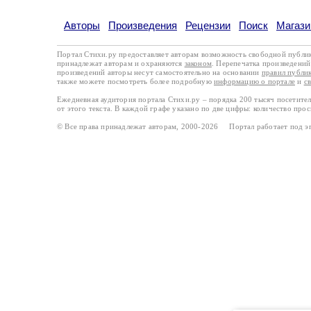
Авторы
Произведения
Рецензии
Поиск
Магази
Портал Стихи.ру предоставляет авторам возможность свободной публи
принадлежат авторам и охраняются
законом
. Перепечатка произведений 
произведений авторы несут самостоятельно на основании
правил публи
также можете посмотреть более подробную
информацию о портале
и
с
Ежедневная аудитория портала Стихи.ру – порядка 200 тысяч посетите
от этого текста. В каждой графе указано по две цифры: количество про
© Все права принадлежат авторам, 2000-2026 Портал работает под 