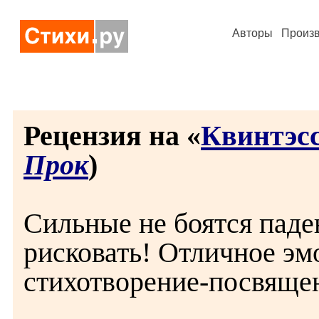
Авторы
Произ
Рецензия на «
Квинтэс
Прок
)
Сильные не боятся паде
рисковать! Отличное э
стихотворение-посвяще