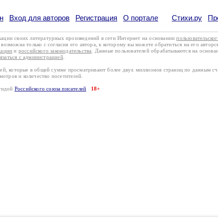
н
Вход для авторов
Регистрация
О портале
Стихи.ру
Пр
кации своих литературных произведений в сети Интернет на основании
пользовательско
возможна только с согласия его автора, к которому вы можете обратиться на его авторс
кации
и
российского законодательства
. Данные пользователей обрабатываются на основ
вязаться с администрацией
.
лей, которые в общей сумме просматривают более двух миллионов страниц по данным с
смотров и количество посетителей.
эгидой
Российского союза писателей
18+