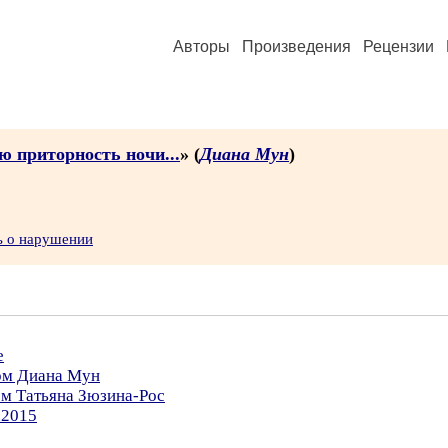
Авторы
Произведения
Рецензии
 приторность ночи...
» (
Диана Мун
)
ь о нарушении
е
ром Диана Мун
ом Татьяна Зюзина-Рос
.2015