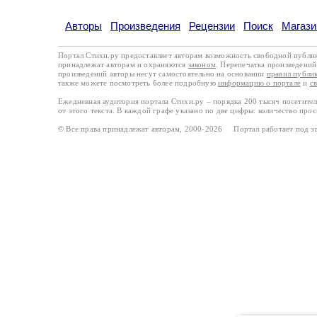
Авторы
Произведения
Рецензии
Поиск
Магази
Портал Стихи.ру предоставляет авторам возможность свободной публи
принадлежат авторам и охраняются
законом
. Перепечатка произведений 
произведений авторы несут самостоятельно на основании
правил публи
также можете посмотреть более подробную
информацию о портале
и
с
Ежедневная аудитория портала Стихи.ру – порядка 200 тысяч посетите
от этого текста. В каждой графе указано по две цифры: количество про
© Все права принадлежат авторам, 2000-2026 Портал работает под 