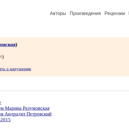
Авторы
Произведения
Рецензии
овская
)
=)
ить о нарушении
е
ром Марина Разумовская
ом Андрадит Петровский
.2015