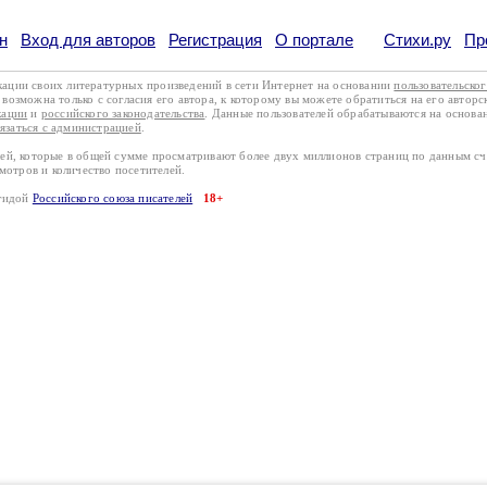
н
Вход для авторов
Регистрация
О портале
Стихи.ру
Пр
кации своих литературных произведений в сети Интернет на основании
пользовательско
возможна только с согласия его автора, к которому вы можете обратиться на его авторс
кации
и
российского законодательства
. Данные пользователей обрабатываются на основ
вязаться с администрацией
.
лей, которые в общей сумме просматривают более двух миллионов страниц по данным с
смотров и количество посетителей.
эгидой
Российского союза писателей
18+