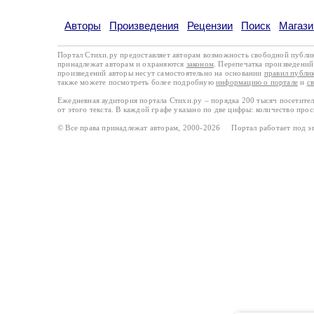
Авторы
Произведения
Рецензии
Поиск
Магази
Портал Стихи.ру предоставляет авторам возможность свободной публи
принадлежат авторам и охраняются
законом
. Перепечатка произведений 
произведений авторы несут самостоятельно на основании
правил публи
также можете посмотреть более подробную
информацию о портале
и
с
Ежедневная аудитория портала Стихи.ру – порядка 200 тысяч посетите
от этого текста. В каждой графе указано по две цифры: количество про
© Все права принадлежат авторам, 2000-2026 Портал работает под 