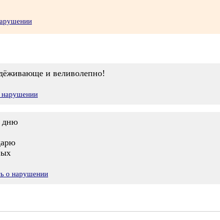
нарушении
надёживающе и веливолепно!
о нарушении
у дню
дарю
ных
ть о нарушении