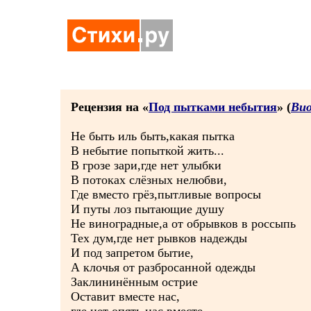
Рецензия на «
Под пытками небытия
» (
Вио
Не быть иль быть,какая пытка
В небытие попыткой жить...
В грозе зари,где нет улыбки
В потоках слёзных нелюбви,
Где вместо грёз,пытливые вопросы
И путы лоз пытающие душу
Не виноградные,а от обрывков в россыпь
Тех дум,где нет рывков надежды
И под запретом бытие,
А клочья от разбросанной одежды
Заклининённым острие
Оставит вместе нас,