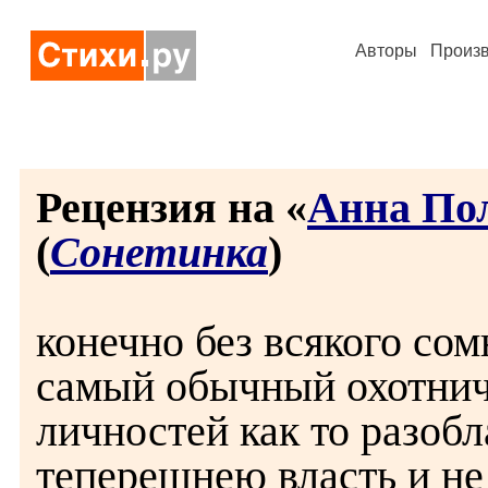
Авторы
Произ
Рецензия на «
Анна Пол
(
Сонетинка
)
конечно без всякого со
самый обычный охотнич
личностей как то разо
теперешнею власть и не