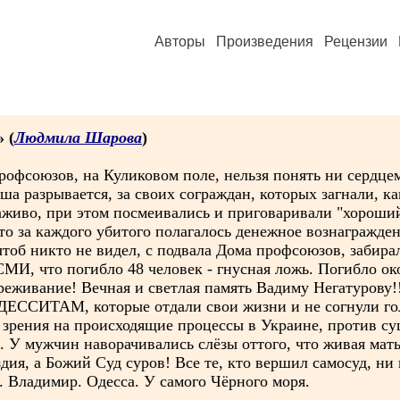
Авторы
Произведения
Рецензии
» (
Людмила Шарова
)
профсоюзов, на Куликовом поле, нельзя понять ни сердцем
а разрывается, за своих сограждан, которых загнали, ка
заживо, при этом посмеивались и приговаривали "хорош
о за каждого убитого полагалось денежное вознагражден
 чтоб никто не видел, с подвала Дома профсоюзов, забира
 СМИ, что погибло 48 человек - гнусная ложь. Погибло ок
реживание! Вечная и светлая память Вадиму Негатурову!
ОДЕССИТАМ, которые отдали свои жизни и не согнули го
у зрения на происходящие процессы в Украине, против с
а. У мужчин наворачивались слёзы оттого, что живая мат
дия, а Божий Суд суров! Все те, кто вершил самосуд, ни
м. Владимир. Одесса. У самого Чёрного моря.