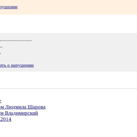
арушении
................
..
.
ить о нарушении
е
ром Людмила Шарова
ром Владимирский
.2014