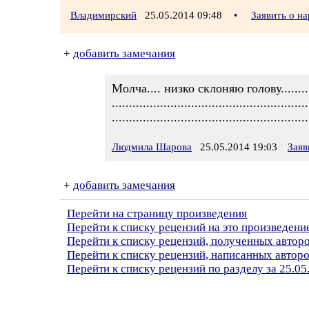
Владимирский
25.05.2014 09:48
•
Заявить о н
+
добавить замечания
Молча.... низко склоняю голову.............
.........................................................
.........................................................
Людмила Шарова
25.05.2014 19:03
Заяв
+
добавить замечания
Перейти на страницу произведения
Перейти к списку рецензий на это произведени
Перейти к списку рецензий, полученных авто
Перейти к списку рецензий, написанных авто
Перейти к списку рецензий по разделу за 25.05