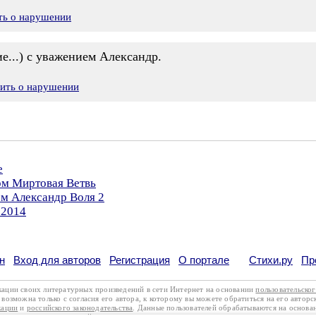
ть о нарушении
ие...) с уважением Александр.
вить о нарушении
е
ом Миртовая Ветвь
ом Александр Воля 2
.2014
н
Вход для авторов
Регистрация
О портале
Стихи.ру
Пр
кации своих литературных произведений в сети Интернет на основании
пользовательско
возможна только с согласия его автора, к которому вы можете обратиться на его авторс
кации
и
российского законодательства
. Данные пользователей обрабатываются на основ