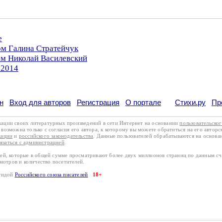
е
ом Галина Стратейчук
ом Николай Василевский
.2014
н
Вход для авторов
Регистрация
О портале
Стихи.ру
Пр
кации своих литературных произведений в сети Интернет на основании
пользовательско
возможна только с согласия его автора, к которому вы можете обратиться на его авторс
кации
и
российского законодательства
. Данные пользователей обрабатываются на основ
вязаться с администрацией
.
лей, которые в общей сумме просматривают более двух миллионов страниц по данным с
смотров и количество посетителей.
эгидой
Российского союза писателей
18+