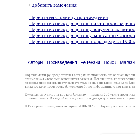
+
добавить замечания
Перейти на страницу произведения
Перейти к списку рецензий на это произведени
Перейти к списку рецензий, полученных автор
Перейти к списку рецензий, написанных автор
Перейти к списку рецензий по разделу за 19.05
Авторы
Произведения
Рецензии
Поиск
Магази
Портал Стихи.ру предоставляет авторам возможность свободной публи
принадлежат авторам и охраняются
законом
. Перепечатка произведений 
произведений авторы несут самостоятельно на основании
правил публи
также можете посмотреть более подробную
информацию о портале
и
с
Ежедневная аудитория портала Стихи.ру – порядка 200 тысяч посетите
от этого текста. В каждой графе указано по две цифры: количество про
© Все права принадлежат авторам, 2000-2026 Портал работает под 