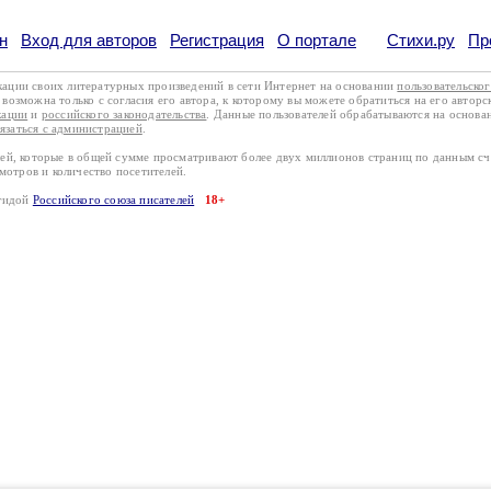
н
Вход для авторов
Регистрация
О портале
Стихи.ру
Пр
кации своих литературных произведений в сети Интернет на основании
пользовательско
возможна только с согласия его автора, к которому вы можете обратиться на его авторс
кации
и
российского законодательства
. Данные пользователей обрабатываются на основ
вязаться с администрацией
.
лей, которые в общей сумме просматривают более двух миллионов страниц по данным с
смотров и количество посетителей.
эгидой
Российского союза писателей
18+