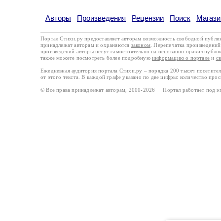
Авторы
Произведения
Рецензии
Поиск
Магази
Портал Стихи.ру предоставляет авторам возможность свободной публи
принадлежат авторам и охраняются
законом
. Перепечатка произведений 
произведений авторы несут самостоятельно на основании
правил публи
также можете посмотреть более подробную
информацию о портале
и
с
Ежедневная аудитория портала Стихи.ру – порядка 200 тысяч посетите
от этого текста. В каждой графе указано по две цифры: количество про
© Все права принадлежат авторам, 2000-2026 Портал работает под 