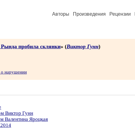
Авторы
Произведения
Рецензии
. Рында пробила склянки
» (
Виктор Гунн
)
 о нарушении
е
ом Виктор Гунн
ом Валентина Яроцкая
.2014