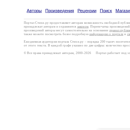
Авторы
Произведения
Рецензии
Поиск
Магази
Портал Стихи.ру предоставляет авторам возможность свободной публи
принадлежат авторам и охраняются
законом
. Перепечатка произведений 
произведений авторы несут самостоятельно на основании
правил публи
также можете посмотреть более подробную
информацию о портале
и
с
Ежедневная аудитория портала Стихи.ру – порядка 200 тысяч посетите
от этого текста. В каждой графе указано по две цифры: количество про
© Все права принадлежат авторам, 2000-2026 Портал работает под 