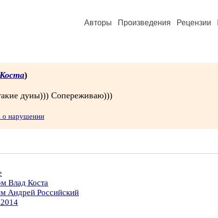
Авторы
Произведения
Рецензии
 Коста
)
такие дуиы))) Сопереживаю)))
ь о нарушении
е
ом Влад Коста
ом Андрей Российский
.2014