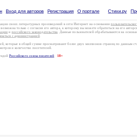
н
Вход для авторов
Регистрация
О портале
Стихи.ру
Пр
кации своих литературных произведений в сети Интернет на основании
пользовательско
возможна только с согласия его автора, к которому вы можете обратиться на его авторс
кации
и
российского законодательства
. Данные пользователей обрабатываются на основ
вязаться с администрацией
.
лей, которые в общей сумме просматривают более двух миллионов страниц по данным с
смотров и количество посетителей.
эгидой
Российского союза писателей
18+