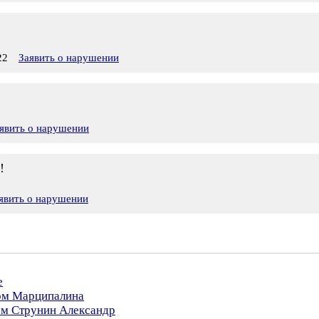
22
Заявить о нарушении
явить о нарушении
!
явить о нарушении
е
ром Марципалина
ом Струнин Александр