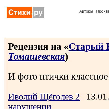
Авторы
Произ
Рецензия на «
Старый 
Томашевская
)
И фото птички классно
Иволий Щёголев 2
13.01.
нарушении