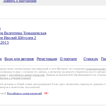
Заявить о нарушении
е
ром Валентина Томашевская
ом Иволий Щёголев 2
.2013
н
Вход для авторов
Регистрация
О портале
Стихи.ру
Пр
кации своих литературных произведений в сети Интернет на основании
пользовательско
возможна только с согласия его автора, к которому вы можете обратиться на его авторс
кации
и
российского законодательства
. Данные пользователей обрабатываются на основ
вязаться с администрацией
.
лей, которые в общей сумме просматривают более двух миллионов страниц по данным с
смотров и количество посетителей.
эгидой
Российского союза писателей
18+