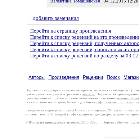
Валентина Томашевская
04.12.2013 12:20
+
добавить замечания
Перейти на страницу произведения
Перейти к списку рецензий на это произведени
Перейти к списку рецензий, полученных авто
Перейти к списку рецензий, написанных автор
Перейти к списку рецензий по разделу за 03.12
Авторы
Произведения
Рецензии
Поиск
Магази
Портал Стихи.ру предоставляет авторам возможность свободной публи
принадлежат авторам и охраняются
законом
. Перепечатка произведений 
произведений авторы несут самостоятельно на основании
правил публи
также можете посмотреть более подробную
информацию о портале
и
с
Ежедневная аудитория портала Стихи.ру – порядка 200 тысяч посетите
от этого текста. В каждой графе указано по две цифры: количество про
© Все права принадлежат авторам, 2000-2026 Портал работает под 