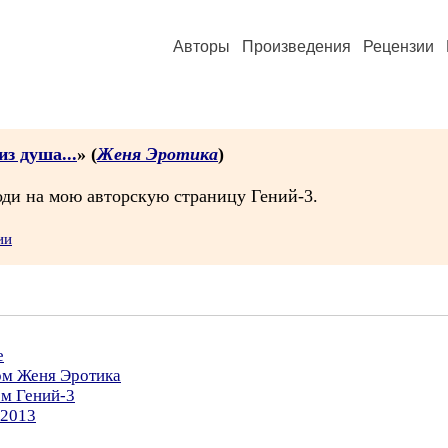
Авторы
Произведения
Рецензии
з душа...
» (
Женя Эротика
)
оди на мою авторскую страницу Гений-3.
ии
е
ом Женя Эротика
ом Гений-3
.2013