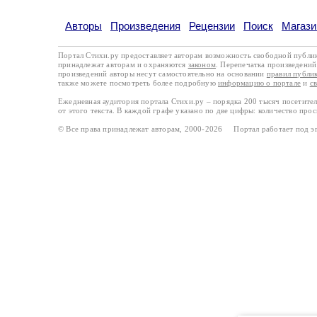
Авторы
Произведения
Рецензии
Поиск
Магази
Портал Стихи.ру предоставляет авторам возможность свободной публи
принадлежат авторам и охраняются
законом
. Перепечатка произведений 
произведений авторы несут самостоятельно на основании
правил публи
также можете посмотреть более подробную
информацию о портале
и
с
Ежедневная аудитория портала Стихи.ру – порядка 200 тысяч посетите
от этого текста. В каждой графе указано по две цифры: количество про
© Все права принадлежат авторам, 2000-2026 Портал работает под 