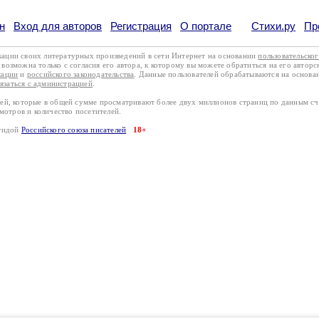
н
Вход для авторов
Регистрация
О портале
Стихи.ру
Пр
кации своих литературных произведений в сети Интернет на основании
пользовательско
возможна только с согласия его автора, к которому вы можете обратиться на его авторс
кации
и
российского законодательства
. Данные пользователей обрабатываются на основ
вязаться с администрацией
.
лей, которые в общей сумме просматривают более двух миллионов страниц по данным с
смотров и количество посетителей.
эгидой
Российского союза писателей
18+