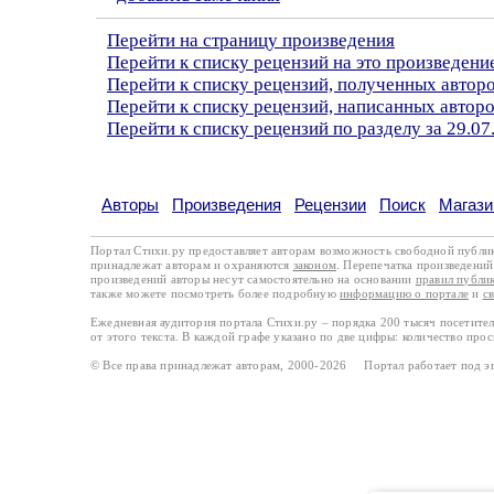
Перейти на страницу произведения
Перейти к списку рецензий на это произведени
Перейти к списку рецензий, полученных авто
Перейти к списку рецензий, написанных автор
Перейти к списку рецензий по разделу за 29.07
Авторы
Произведения
Рецензии
Поиск
Магази
Портал Стихи.ру предоставляет авторам возможность свободной публи
принадлежат авторам и охраняются
законом
. Перепечатка произведений 
произведений авторы несут самостоятельно на основании
правил публи
также можете посмотреть более подробную
информацию о портале
и
с
Ежедневная аудитория портала Стихи.ру – порядка 200 тысяч посетите
от этого текста. В каждой графе указано по две цифры: количество про
© Все права принадлежат авторам, 2000-2026 Портал работает под 