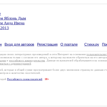
е
ром Яблонь Дым
ом Аида Ивена
.2013
н
Вход для авторов
Регистрация
О портале
Стихи.ру
Пр
кации своих литературных произведений в сети Интернет на основании
пользовательско
возможна только с согласия его автора, к которому вы можете обратиться на его авторс
кации
и
российского законодательства
. Данные пользователей обрабатываются на основ
вязаться с администрацией
.
лей, которые в общей сумме просматривают более двух миллионов страниц по данным с
смотров и количество посетителей.
эгидой
Российского союза писателей
18+