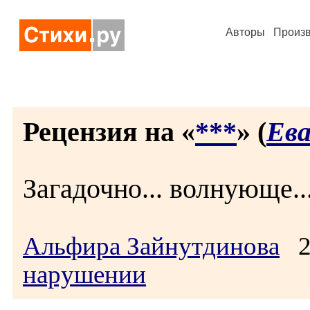
Авторы
Произ
Рецензия на «
***
» (
Ев
Загадочно... волнующе..
Альфира Зайнутдинова
22
нарушении